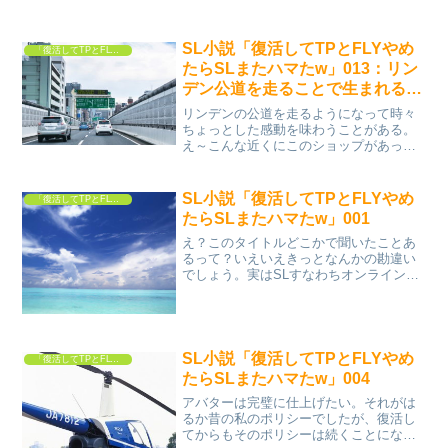
SL小説「復活してTPとFLYやめ
「復活してTPとFLYやめたらSLまたハマたw」
たらSLまたハマたw」013：リン
デン公道を走ることで生まれるち
ょっとした感動
リンデンの公道を走るようになって時々
ちょっとした感動を味わうことがある。
え～こんな近くにこのショップがあった
んだ！とか、へ～誰々さんの何々ってこ
こなんだ！って、公道を走っていて気づ
く感動だ。TPが可能なセカンドライフで
SL小説「復活してTPとFLYやめ
「復活してTPとFLYやめたらSLまたハマたw」
は移動距離は関係ない。...
たらSLまたハマたw」001
え？このタイトルどこかで聞いたことあ
るって？いえいえきっとなんかの勘違い
でしょう。実はSLすなわちオンラインゲ
ームのセカンドライフに復活する気なん
て全然なかったんですよね～。RLすなわ
ちリアルライフすなわち現実世界であま
りにも暇になったんで...
SL小説「復活してTPとFLYやめ
「復活してTPとFLYやめたらSLまたハマたw」
たらSLまたハマたw」004
アバターは完璧に仕上げたい。それがは
るか昔の私のポリシーでしたが、復活し
てからもそのポリシーは続くことになり