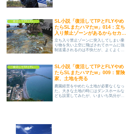
ます。復活してみたら自分のアバターは
クラシック・アバターと分類されてい
た。でもまあクラシック・アバターでも
なんら困ることはない。それ...
SL小説「復活してTPとFLYやめ
「復活してTPとFLYやめたらSLまたハマたw」
たらSLまたハマたw」014：立ち
入り禁止ゾーンがあるからセカン
ドライフの冒険は面白い
立ち入り禁止ゾーンに突入してしまい乗
り物を失い上空に飛ばされてホームに強
制送還されるのは不快だが、よくよく考
えてみて、立ち入り禁止ゾーンのないセ
カンドライフなら冒険が成り立たない。
危険があるから冒険なんだ。安全だと冒
SL小説「復活してTPとFLYやめ
「復活してTPとFLYやめたらSLまたハマたw」
険とは言えない。インワー...
たらSLまたハマたw」009：冒険
家、土地を売る
農園経営をやめたら土地が必要なくなっ
た。大きな土地の時にはダンスホールな
ども設置してみたが、いまいち気分が乗
らなかった。要らない土地は売らないと
黙っていても土地の維持費がかかってし
まう。と言うことで、生まれて初めてSL
内で土地を売ることにな...