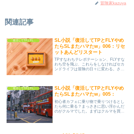
冒険家kazuya
関連記事
SL小説「復活してTPとFLYやめ
「復活してTPとFLYやめたらSLまたハマたw」
たらSLまたハマたw」006：リセ
ットあんどリスタート
TPすなわちテレポテーション、FLYすな
わち空を飛ぶ、これらをしなければセカ
ンドライフは冒険の日々に変わる。さら
に天候もいじらない。昼は昼、夜は夜、
それはそれで仕方ない。夜は暗い。ライ
トを点けないと暗い。それはそれで仕方
SL小説「復活してTPとFLYやめ
ない。だけど代わりに...
「復活してTPとFLYやめたらSLまたハマたw」
たらSLまたハマたw」005：
初心者カフェに乗り物で乗りつけるとし
たら何に乗る？まっさきに思い浮かんだ
のがクルマでした。まずはクルマを買い
ました。クルマを買ったので道路を走り
ました。道路を走っていると橋が崩壊し
ていて渡ることができません？なぜ？な
にゆえに、橋が壊れている...