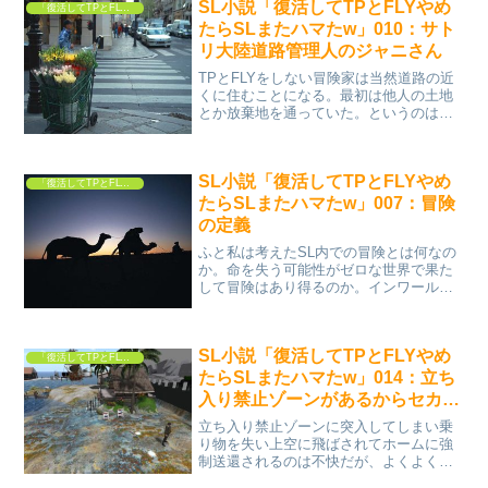
SL小説「復活してTPとFLYやめ
「復活してTPとFLYやめたらSLまたハマたw」
たらSLまたハマたw」010：サト
リ大陸道路管理人のジャニさん
TPとFLYをしない冒険家は当然道路の近
くに住むことになる。最初は他人の土地
とか放棄地を通っていた。というのは道
路沿いの土地は高いからだ。内陸の安い
土地を買ってそこから他人の土地や放棄
地を経由してリンデン公道や海に出てい
SL小説「復活してTPとFLYやめ
た。しかし、気分的に...
「復活してTPとFLYやめたらSLまたハマたw」
たらSLまたハマたw」007：冒険
の定義
ふと私は考えたSL内での冒険とは何なの
か。命を失う可能性がゼロな世界で果た
して冒険はあり得るのか。インワールド
では移動はテレポテーションによって瞬
時に行われる。移動にはリスクを伴わ
ず、しかも時間的ロスもない。まさに理
SL小説「復活してTPとFLYやめ
想的な進化した移動方法。...
「復活してTPとFLYやめたらSLまたハマたw」
たらSLまたハマたw」014：立ち
入り禁止ゾーンがあるからセカン
ドライフの冒険は面白い
立ち入り禁止ゾーンに突入してしまい乗
り物を失い上空に飛ばされてホームに強
制送還されるのは不快だが、よくよく考
えてみて、立ち入り禁止ゾーンのないセ