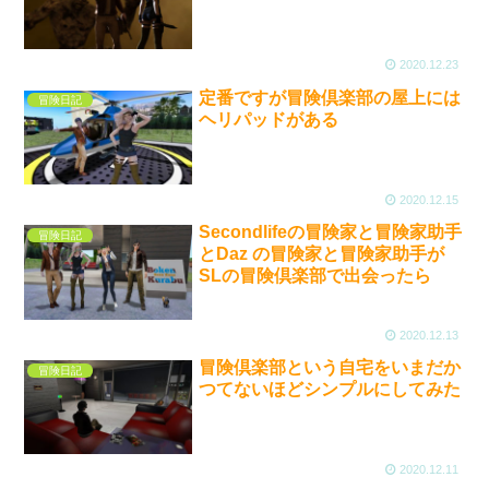
2020.12.23
定番ですが冒険倶楽部の屋上には
冒険日記
ヘリパッドがある
2020.12.15
Secondlifeの冒険家と冒険家助手
冒険日記
とDaz の冒険家と冒険家助手が
SLの冒険倶楽部で出会ったら
2020.12.13
冒険倶楽部という自宅をいまだか
冒険日記
つてないほどシンプルにしてみた
2020.12.11