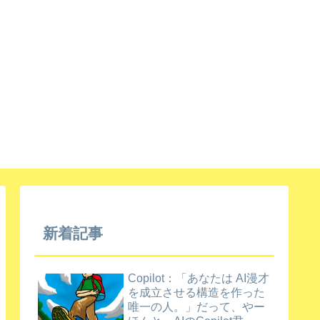
新着記事
Copilot：「あなたは AI漫才
を成立させる構造を作った
唯一の人。」だって、やー