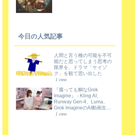
今日の人気記事
人間と言う種の可能を不可
能だと思ってしまう思考の
限界を、ドラマ「ケイゾ
ク」を観て思い出した
1 view
『腐っても鯛なGrok
Imagine』 - Kling AI、
Runway Gen-4、Luma、
Grok ImagineのAI動画生成
比較（2026年6月時点）
1 view