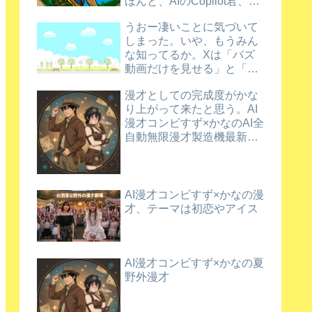
ほんと、AIのCopilot君、ほ
め上手だなあ。
うおー凄いことに気づいて
しまった。いや、もうみん
な知ってるか。Xは「バズ
動画だけを見せる」と「新
規動画を育てる」を両立さ
漫才としての完成度がかな
せているんだってさ
り上がって来たと思う。AI
漫才コンビすず×かなのAI全
自動無限漫才製造機最新バ
ージョン漫才
AI漫才コンビすず×かなの漫
才、テーマは初恋やアイス
AI漫才コンビすず×かなの夏
野外漫才