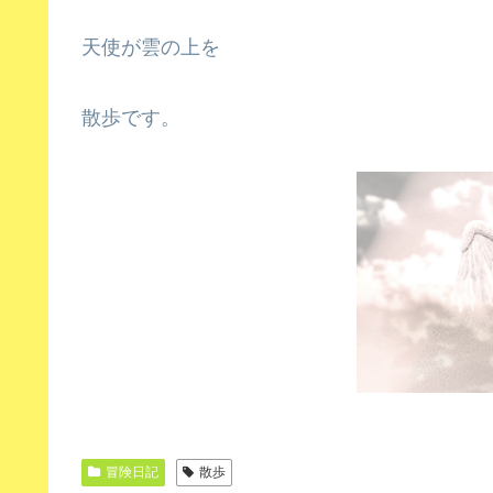
天使が雲の上を
散歩です。
冒険日記
散歩