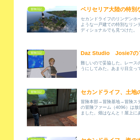
ベリセリア大陸の特別
冒険日記
セカンドライフのリンデンホ
ような一戸建ての特別なリン
ディショナルでも見つけた。（
Daz Studio Jos
冒険日記
難しいので妥協した。レースの
うにしてみた。あまり目立っ
セカンドライフ、土地
冒険日記
冒険本部→冒険基地→冒険ス
の冒険ファーム（4096）は放
ました。畑はなんと！屋上にあ
冒険日記