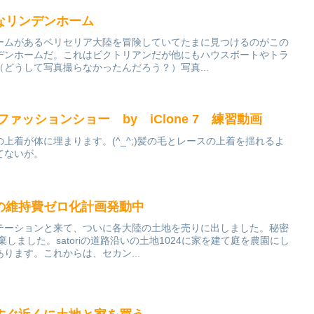
なリンデンホーム
ームがあるベリセリア大陸を冒険していてたまに見つけるのがこの
デンホームだ。これはビクトリアンだが他にもハウスボートやトラ
どうして写真撮らなかったんだろう？）写真...
ie7のファッションショー by iClone 7 練習動画
上着が体に埋まります。(^_^;)髪の毛とレースの上着を揺れるよ
てないが。
の維持費ゼロ化計画発動中
テーションと来て、ついに各大陸の土地を売りに出しました。秘密
棄しました。satoriの道路沿いの土地1024に家を建て庭を農園にし
ります。これからは、セカン...