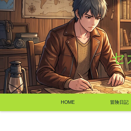
セ
HOME
冒険日記