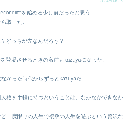
2024.05.25
condlifeを始める少し前だったと思う。
から取った。
あれ？どっちが先なんだろう？
分身を登場させるときの名前もkazuyaになった。
かった時代からずっとkazuyaだ。
別人格を手軽に持つということは、なかなかできなか
けど一度限りの人生で複数の人生を遊ぶという贅沢な