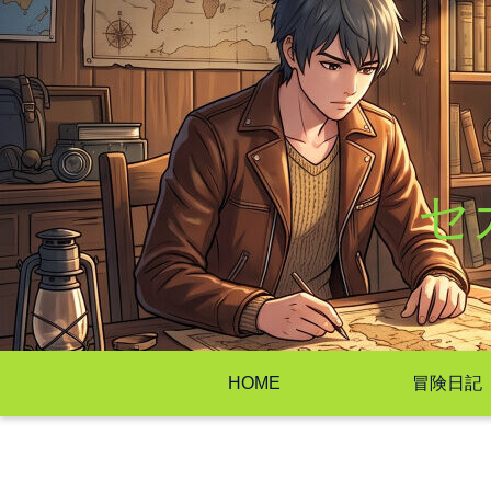
セ
HOME
冒険日記