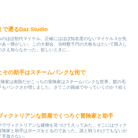
るDaz Studio
udioのほぼ初代マイケル。正確にはほぼ知名度のないマイケル３が先
やあ～懐かしい。この大都会、当時数千円の大枚をはたいて購入し
さえ知らなかった。欲しいときに...
とその助手はスチームパンクな街で
ンした冒険家は南国だがこっちの冒険家はスチームパンクな世界。髪の毛
手もパンクさが増しました。さてこの路線でやっていくのか？続く
ヴィクトリアンな部屋でくつろぐ冒険家と助手
中でヴィクトリアンな建物を見つけて入ってみた。そこにはヴィク
冒険家と助手はポーズをとるのであった。誰と戦うわけでもないが
て手放さない。