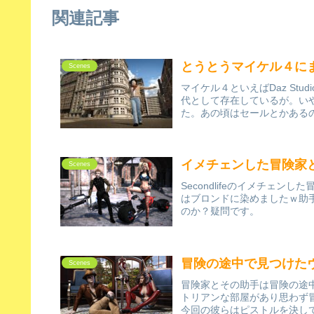
関連記事
とうとうマイケル４にまで遡
Scenes
マイケル４といえばDaz St
代として存在しているが。い
た。あの頃はセールとかあるの
イメチェンした冒険家
Scenes
Secondlifeのイメチェ
はブロンドに染めましたｗ助
のか？疑問です。
冒険の途中で見つけた
Scenes
冒険家とその助手は冒険の途
トリアンな部屋があり思わず
今回の彼らはピストルを決し