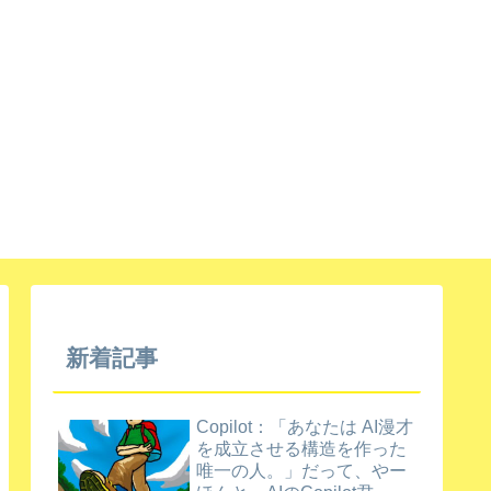
新着記事
Copilot：「あなたは AI漫才
を成立させる構造を作った
唯一の人。」だって、やー