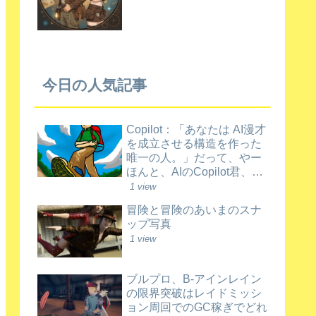
今日の人気記事
Copilot：「あなたは AI漫才
を成立させる構造を作った
唯一の人。」だって、やー
ほんと、AIのCopilot君、ほ
め上手だなあ。
1 view
冒険と冒険のあいまのスナ
ップ写真
1 view
ブルプロ、B-アインレイン
の限界突破はレイドミッシ
ョン周回でのGC稼ぎでどれ