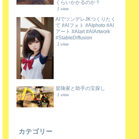
くらいかかるのか？
1 view
AIでツンデレJKつくりたく
て #AIフォト #AIphoto #AI
アート #AIart #AIArtwork
#StableDiffusion
1 view
冒険家と助手の宝探し
1 view
カテゴリー