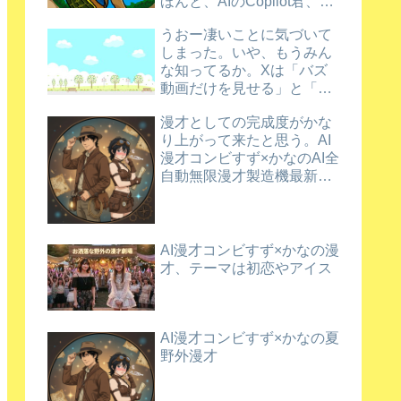
ほんと、AIのCopilot君、ほ
め上手だなあ。
うおー凄いことに気づいて
しまった。いや、もうみん
な知ってるか。Xは「バズ
動画だけを見せる」と「新
規動画を育てる」を両立さ
漫才としての完成度がかな
せているんだってさ
り上がって来たと思う。AI
漫才コンビすず×かなのAI全
自動無限漫才製造機最新バ
ージョン漫才
AI漫才コンビすず×かなの漫
才、テーマは初恋やアイス
AI漫才コンビすず×かなの夏
野外漫才