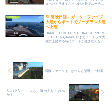
まったく考えずぶっつけ本番でユーチュ
ーブするのが、私にあっているようで
す。さすが冒険家です。
SL冒険日誌 – ガエタ・ファイブ
冒険日記
大陸からボートでノーチラス大陸
へ上陸
DANIEL JJ INTERREGIONAL AIRPORT
ELDFELLからRoute 12までノーチラス大
陸に上陸する時にボートが進まなくなっ
て迂回したが、後で調べてみると良くあ
る立ち入り禁止区域だった。最近こうい
うのが多い、立ち入...
冒険ファームは、ぽつんと荒野に一軒家
SLの夕方ってこんなにRLの夕方っぽいの
か！