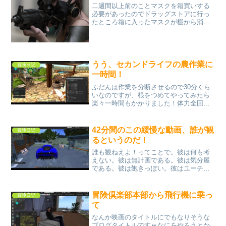
二週間以上前のことマスクを箱買いする
必要があったのでドラッグストアに行っ
たところ箱に入ったマスクが棚から消え
ていた。その翌日別のドラッグストアで
マスクの箱入りを買った。しかしひと家
族三箱までの制限がついていた。ああそ
うか例の新型コロナウイル...
うう、セカンドライフの農作業に
冒険日記
一時間！
ふだんは作業を分断させるので30分くら
いなのですが、根をつめてやってみたら
楽々一時間もかかりました！体力全回復
にはパンが5個くらい必要なので、途中で
パンもつくっているので、時間がかかり
ます。さらにあらたいへん家畜の餌がな
42分間のこの緩慢な動画、誰が観
冒険日記
い！ってことで、餌づ...
るというのだ！
誰も観ねえよ！ってことで。彼は何も考
えない。彼は無計画である。彼は気分屋
である。彼は飽きっぽい。彼はユーチュ
ーバーである。彼はそのつもりだ。ユー
チューブ総再生回数なんと！一回。しか
も自分で確認のために観た回数。再生回
冒険倶楽部本部から飛行機に乗っ
冒険日記
数を稼ぐには脱ぐしかない...
て
なんか映画のタイトルにでもなりそうな
ブログタイトルですｗなにをやろうとか