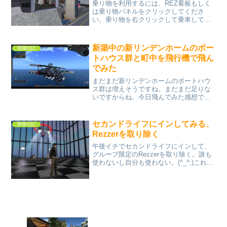
乗り物を利用するには、REZ看板もしく
は乗り物パネルをクリックしてくださ
い。乗り物を右クリックして乗車して冒
険に出掛けてください。REZ看板から
Rezした乗り物は立つと消えますので後
片付けは不要です。パネルの乗り物は冒
新築中の新リンデンホームのボー
冒険日記
険倶楽部のグループ会員...
トハウス群と町中を飛行機で飛ん
でみた
まだまだ新リンデンホームのボートハウ
ス群は増えそうですね。まだまだ足りな
いですからね。今日飛んでみた感想で
は、まだまだ入居可能になる日は遠いよ
うです。家は建っていますが、その周り
がまだ整備されていませんし、ボートハ
セカンドライフにインしてみる、
冒険日記
ウスに至ってはまだ建物が立...
Rezzerを取り除く
午後イチでセカンドライフにインして、
グループ限定のRezzerを取り除く。誰も
使わないし自分も使わない。(^_^;)これで
プリム数が若干増えた。ゲスト用の
Rezzerはこれまで通りなので特に問題は
ない。