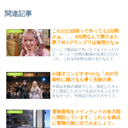
関連記事
これだけ頑張って作っても1分間
冒険日記
かぁ、、、4分間なんて夢のまた
夢？M-1グランプリは無理だなｗ
けっこう根詰めて作ったつもりだったけ
ど、やっと一分間の動画が出来ただけだ
った。これを4分間も続けるだなんて、や
っぱM-1グランプリってすげえな。
AI漫才コンビすず×かな「AIの可
冒険日記
能性に賭けるも儚く失敗の巻」
今回は失敗の連続でした。指定したキャ
ラに指定したセリフを話させることがで
きなかった。今回はだれがどのセリフを
話すかを、あまり明確にしなかった。途
中から明確にしたが、それでも失敗し
た。最初からちゃんとキャラとセリフを
冒険基地をメインランドの各大陸
冒険日記
リンクさせる設定をしておか...
に開設しています。これらを拠点
に冒険の旅に出てみましょう。