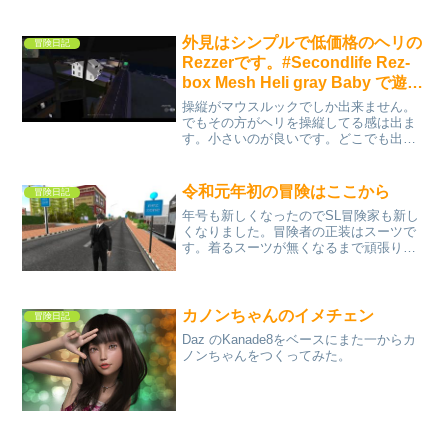
外見はシンプルで低価格のヘリの
冒険日記
Rezzerです。#Secondlife Rez-
box Mesh Heli gray Baby で遊ん
でみた
操縦がマウスルックでしか出来ません。
でもその方がヘリを操縦してる感は出ま
す。小さいのが良いです。どこでも出し
て飛ぶことができます。道路沿いに家が
ない時とか、REZ ZONEからREZ ZONE
へのつなぎとかいろいろ重宝しそうで
令和元年初の冒険はここから
冒険日記
す。
年号も新しくなったのでSL冒険家も新し
くなりました。冒険者の正装はスーツで
す。着るスーツが無くなるまで頑張りま
すｗマップで一番北の大陸から冒険を始
めました。今回の大陸は半分白い大陸で
した。大陸によってその全体的な感じが
違うのは面白いですね。...
カノンちゃんのイメチェン
冒険日記
Daz のKanade8をベースにまた一からカ
ノンちゃんをつくってみた。