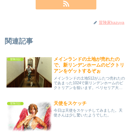
冒険家kazuya
関連記事
メインランドの土地が売れたの
冒険日記
で、新リンデンホームのビクトリ
アンをゲットするぞぉ
メインランドの土地512がふたつ売れたの
であまった1024で新リンデンホームのビ
クトリアンを狙います。ベリセリア大陸
ではずうっとビクトリアンを建設中だけ
ど、住めるようになるのは、まだのよう
なので、今あるビクトリアンの空を狙い
天使をスケッチ
冒険日記
つつ時機を待つつ...
今日は天使をスケッチしてみました。天
使さんは少し驚いたようでした。