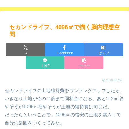
セカンドライフ、4096㎡で描く脳内理想空
間
X
Facebook
はてブ
LINE
コピー
2019.05.29
セカンドライフの土地維持費をワンランクアップしたら、
いきなり土地が今の２倍まで同料金になる。あと512㎡増
やそうが4096㎡増やそうが土地の維持費は同じだ。
だったらということで、4096㎡の格安の土地を購入して
自分の楽園をつくってみた。