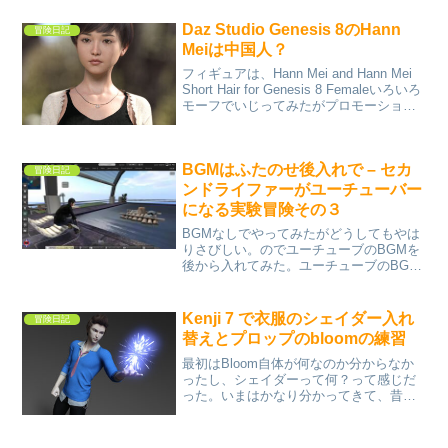
Daz Studio Genesis 8のHann
冒険日記
Meiは中国人？
フィギュアは、Hann Mei and Hann Mei
Short Hair for Genesis 8 Femaleいろいろ
モーフでいじってみたがプロモーション
画像のHann Meiの方が断然良い。もいち
どいちからやり直してみようと思う...
BGMはふたのせ後入れで – セカ
冒険日記
ンドライファーがユーチューバー
になる実験冒険その３
BGMなしでやってみたがどうしてもやは
りさびしい。のでユーチューブのBGMを
後から入れてみた。ユーチューブのBGM
は短いので、ライブ中継には使えないか
も。実はユーチューブに文句を言われな
い著作権フリーのBGMも持っているの
Kenji 7 で衣服のシェイダー入れ
冒険日記
だ！でも曲数が少な...
替えとプロップのbloomの練習
最初はBloom自体が何なのか分からなか
ったし、シェイダーって何？って感じだ
った。いまはかなり分かってきて、昔買
ったやつが役に立ち始めている。(^_^;)買
うだけ買って何年も放置だった。