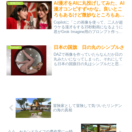
AI漫才をAIに丸投げしてみた、AI
冒険日記
漫才コンビすず×かな。良いとこ
ろもあるけど微妙なところもあ
る。
Copilotに「この画像を使って、二人が超
ウケる漫才をする15秒動画になるように
君がGrok Imagine用のプロンプト作っ
て。」と頼んで作って貰ったのがこのテ
ンプレだけど、AIに丸投げした漫才で
も、それなりに形にはなっている。同じ
日本の国旗 日の丸のシンプルさ
Portrait
ひと...
DAZで画像を作っていたらなんだか日の
丸みたいになってしまった。それにして
も日本の国旗日の丸はシンプルだと思
う。白地に赤い丸。赤い丸は太陽なんで
しょうね。シンプル過ぎます。
冒険家として冒険して気づいたリンデン
の海の真相
うう、セカンドライフの農作業に一時