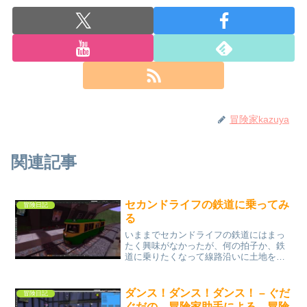
冒険家kazuya
関連記事
セカンドライフの鉄道に乗ってみ
冒険日記
る
いままでセカンドライフの鉄道にはまっ
たく興味がなかったが、何の拍子か、鉄
道に乗りたくなって線路沿いに土地を買
って冒険基地を設置して、鉄道で出かけ
てみるとこれがなんと！かなり面白い。
まず第一に運転が楽です。基本的には放
ダンス！ダンス！ダンス！ – ぐだ
冒険日記
置で景色を楽しめばいいだ...
ぐだの 冒険家助手による 冒険