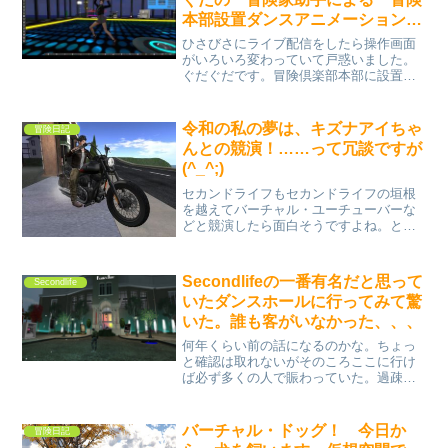
本部設置ダンスアニメーション紹
介
ひさびさにライブ配信をしたら操作画面
がいろいろ変わっていて戸惑いました。
ぐだぐだです。冒険倶楽部本部に設置し
たダンスのアニメーションをちらっと紹
介しています。ロック調の曲に良く合い
ます。
令和の私の夢は、キズナアイちゃ
冒険日記
んとの競演！……って冗談ですが
(^_^;)
セカンドライフもセカンドライフの垣根
を越えてバーチャル・ユーチューバーな
どと競演したら面白そうですよね。とい
うことで、キズナアイちゃん！SL冒険家
の私はいつでもあなたの挑戦を待ってる
ど～って、知名度が全く違いますが( ；
Secondlifeの一番有名だと思って
Secondlife
∀；)アイちゃん、い...
いたダンスホールに行ってみて驚
いた。誰も客がいなかった、、、
何年くらい前の話になるのかな。ちょっ
と確認は取れないがそのころここに行け
ば必ず多くの人で賑わっていた。過疎と
いう言葉とは無縁の場所だった。いつも
多くのカップルが踊りそして多くの正装
をした男女が周りを取り囲むようにして
バーチャル・ドッグ！ 今日か
冒険日記
それを見ていた。Seco...