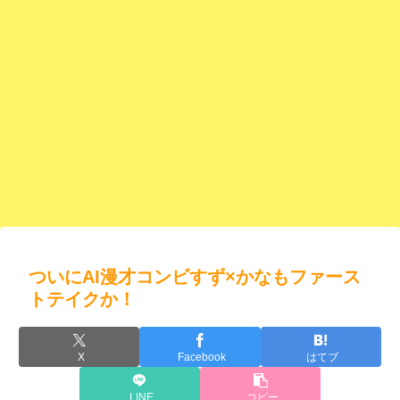
ついにAI漫才コンビすず×かなもファース
トテイクか！
X
Facebook
はてブ
LINE
コピー