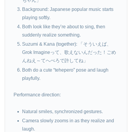
ちゃん」
Background: Japanese popular music starts
playing softly.
Both look like they’re about to sing, then
suddenly realize something.
Suzumi & Kana (together): 「そういえば、
Grok Imagineって、歌えないんだった！ごめ
んねえ～てへぺろで許してね」
Both do a cute “tehepero” pose and laugh
playfully.
Performance direction:
Natural smiles, synchronized gestures.
Camera slowly zooms in as they realize and
laugh.