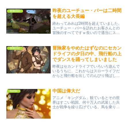
しまう。私のドラマ「ケイゾク」に関す
る質問。同じケイゾクに関する話だけ
ど、このドラマを観ていると、いやそん
昨夜のユーチュー・バーは二時間
冒険日記
なことあり得ないでしょ不...
を超える大長編
終わってみれば2時間を超えていました。
ユーチュー・バーを訪れたお客さんとの
冒険のすべてですｗ長いので適当にスキ
ップしてみてください。
冒険家をやめたはずなのにセカン
冒険日記
ドライフの夕日の中、飛行船の上
でダンスを踊ってしまいました
昨夜はセカンドライフでいろいろ遊んで
いるうちに、これからはスローライフだ
からと飛行船を出してのんびり飛ばして
いたら、飛行船の上でダンスを踊るアニ
メーションが付属されていて、実際飛行
船の上で音楽をかけながら踊っていたら
中国は偉大だ
Netflix
気分が良くて、ユーチュー...
アニメ「キングダム」観ているとその世
界はすごい戦国。何十万人の武装した兵
士が戦争を繰り広げている。馬を乗りこ
なし大きな城を築き壮大な世界だ。一方
同じころの日本はまだ弥生時代だ。縄文
時代の次である。何十万人の装備を整え
た統率された兵士など存在...