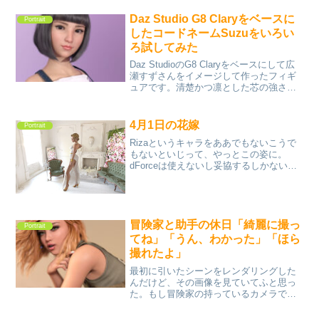
Daz Studio G8 Claryをベースに
Portrait
したコードネームSuzuをいろい
ろ試してみた
Daz StudioのG8 Claryをベースにして広
瀬すずさんをイメージして作ったフィギ
ュアです。清楚かつ凛とした芯の強さ。
そんな感じをイメージしています。
4月1日の花嫁
Portrait
Rizaというキャラをああでもないこうで
もないといじって、やっとこの姿に。
dForceは使えないし妥協するしかない。
でもdForceは使わないので余計に時間を
消費しないのはいいかも。衣装はプリン
セスだがこの写真の感じでは結婚式前の
花嫁みたい...
冒険家と助手の休日「綺麗に撮っ
Portrait
てね」「うん、わかった」「ほら
撮れたよ」
最初に引いたシーンをレンダリングした
んだけど、その画像を見ていてふと思っ
た。もし冒険家の持っているカメラで写
した写真が存在したら？と。それで別の
カメラを作って冒険家のカメラ位置に置