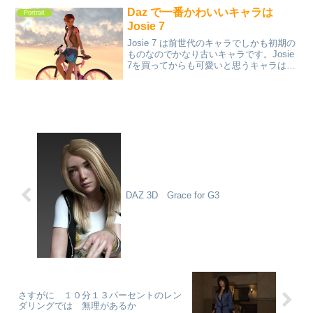
いて、あとはいろいろ調整して冒険家が
Daz で一番かわいいキャラは
Portrait
撮ったであろう助手の画像...
Josie 7
Josie 7 は前世代のキャラでしかも初期の
ものなのでかなり古いキャラです。Josie
7を買ってからも可愛いと思うキャラはか
なり購入してきましたが、いまでも一番
気に入ってるのはこのキャラかもしれま
せん。
DAZ 3D Grace for G3
さすがに １０分１３パーセントのレン
ダリングでは 無理があるか