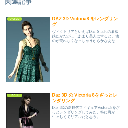
関連記事
DAZ 3D Victoria8 をレンダリン
DAZ 3D
グ
ヴィクトリアといえばDaz Studioの看板
娘だがだが……あまり美人にすると、他
のが売れなくなっちゃうからかなあなん
て考えたりして。
Daz 3D の Victoria 8をざっとレ
DAZ 3D
ンダリング
Daz 3Dの新世代フィギュアVictoria8をざ
っとレンダリングしてみた。特に脚が
生々しくてリアルだと思う。