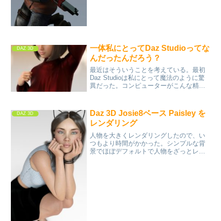
一体私にとってDaz Studioってな
DAZ 3D
んだったんだろう？
最近はそういうことを考えている。最初
Daz Studioは私にとって魔法のように驚
異だった。コンピューターがこんな精密
で精巧な人間を描けるだなんて！しかも
まるで写真みたいじゃないか！だが最近
はAIが写真そのものを作ってしまう。し
Daz 3D Josie8ベース Paisley を
DAZ 3D
かも誰でも簡...
レンダリング
人物を大きくレンダリングしたので、い
つもより時間がかかった。シンプルな背
景でほぼデフォルトで人物をざっとレン
ダリングしていきたい。