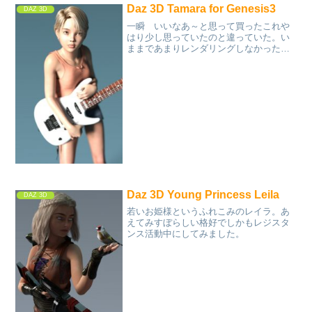
Daz 3D Tamara for Genesis3
DAZ 3D
一瞬 いいなあ～と思って買ったこれや
はり少し思っていたのと違っていた。い
ままであまりレンダリングしなかった。
でもこれからはもっとこのキャラクター
を使ってみたい。
Daz 3D Young Princess Leila
DAZ 3D
若いお姫様というふれこみのレイラ。あ
えてみすぼらしい格好でしかもレジスタ
ンス活動中にしてみました。