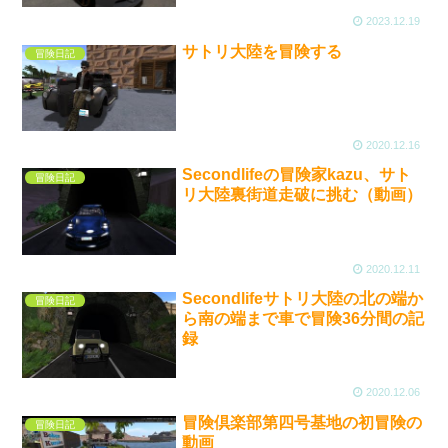
2023.12.19
サトリ大陸を冒険する
冒険日記
2020.12.16
Secondlifeの冒険家kazu、サト
冒険日記
リ大陸裏街道走破に挑む（動画）
2020.12.11
Secondlifeサトリ大陸の北の端か
冒険日記
ら南の端まで車で冒険36分間の記
録
2020.12.06
冒険倶楽部第四号基地の初冒険の
冒険日記
動画