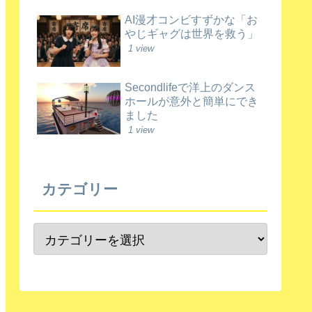
AI漫才コンビすずかな「お
やじギャグは世界を救う」
1 view
Secondlifeで洋上のダンス
ホールが意外と簡単にでき
ました
1 view
カテゴリー