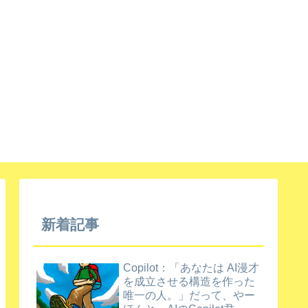
新着記事
Copilot：「あなたは AI漫才
を成立させる構造を作った
唯一の人。」だって、やー