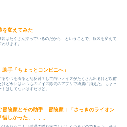
装を変えてみた
として衣装はたくさん持っているのだから、ということで、服装を変えて
変わります。
」助手「ちょっとコンビニへ」
するやつを着ると乱反射？して白いノイズがたくさん出るけど以前
たけど今回はいつものノイズ除去のアプリで綺麗に消えた。ちょっ
ートはしてないはずだけど。
ぐ冒険家とその助手 冒険家：「さっきのライオン
「惜しかった、、、」
かけられた二人は砂漠の隠れ家でしばしくつろぐのであった。それ