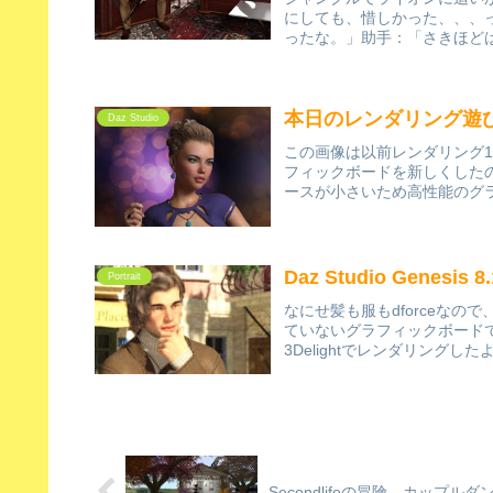
にしても、惜しかった、、、
ったな。」助手：「さきほどは
本日のレンダリング遊
Daz Studio
この画像は以前レンダリング1
フィックボードを新しくしたの
ースが小さいため高性能のグラ
Daz Studio Gene
Portrait
なにせ髪も服もdforceなの
ていないグラフィックボード
3Delightでレンダリングした
Secondlifeの冒険、カップル