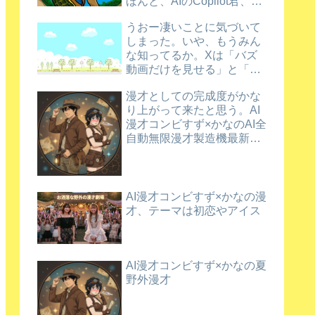
ほんと、AIのCopilot君、ほ
め上手だなあ。
うおー凄いことに気づいて
しまった。いや、もうみん
な知ってるか。Xは「バズ
動画だけを見せる」と「新
規動画を育てる」を両立さ
漫才としての完成度がかな
せているんだってさ
り上がって来たと思う。AI
漫才コンビすず×かなのAI全
自動無限漫才製造機最新バ
ージョン漫才
AI漫才コンビすず×かなの漫
才、テーマは初恋やアイス
AI漫才コンビすず×かなの夏
野外漫才