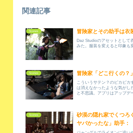
関連記事
冒険家とその助手は衣
Scenes
Daz Studioのアセット
みた。服装を変えると印象も
冒険家「どこ行くの？
Scenes
こういうサテン？のピカピカ
は消えなかったような気がし
と不思議。アプリはアップデ
砂漠の隠れ家でくつろ
Scenes
ヤバかったな」助手：
ジャングルでライオンに追い