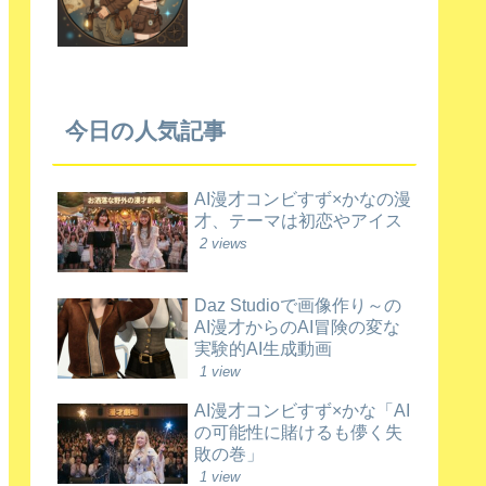
今日の人気記事
AI漫才コンビすず×かなの漫
才、テーマは初恋やアイス
2 views
Daz Studioで画像作り～の
AI漫才からのAI冒険の変な
実験的AI生成動画
1 view
AI漫才コンビすず×かな「AI
の可能性に賭けるも儚く失
敗の巻」
1 view