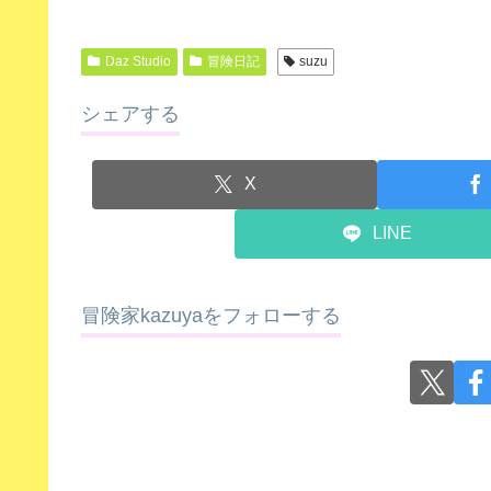
Daz Studio
冒険日記
suzu
シェアする
X
LINE
冒険家kazuyaをフォローする