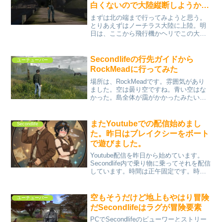
白くないので大陸縦断しようか
な。ということでノーチラス大陸
まずは北の端まで行ってみようと思う。
へ向かう。
とりあえずはノーチラス大陸に上陸。明
日は、ここから飛行機かヘリでこの大陸
を一周してみたい。
Secondlifeの行先ガイドから
ユーチューバー
RockMeadに行ってみた
場所は、RockMeadです。雰囲気があり
ました。空は曇り空ですね。青い空はな
かった。島全体が靄がかかったみたいな
感じでそういう雰囲気です。ですがそん
なに暗い感じはしませんでした。ひとつ
の島を探索するって感じは充分に出てま
またYoutubeでの配信始めまし
Secondlife
した。
た。昨日はブレイクシーをボート
で遊びました。
Youtube配信を昨日から始めています。
Secondlife内で乗り物に乗ってそれを配信
しています。時間は正午固定です。時間
が合えば、明け方とか撮りたいですね。
このボートはラグも少なく操作感も爽快
で乗っていて気分がいいです。
空もそうだけど地上もやはり冒険
ユーチューバー
だSecondlifeはラグが冒険要素
PCでSecondlifeのビューワーとストリー