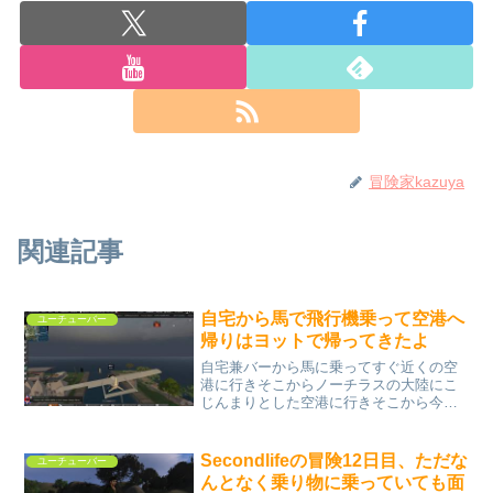
冒険家kazuya
関連記事
自宅から馬で飛行機乗って空港へ
ユーチューバー
帰りはヨットで帰ってきたよ
自宅兼バーから馬に乗ってすぐ近くの空
港に行きそこからノーチラスの大陸にこ
じんまりとした空港に行きそこから今度
はブレイク・シーを越えてハリウッド空
港へ向かう。そして空港からはヨットで
サトリ大陸の空港に戻り、バイクで自宅
Secondlifeの冒険12日目、ただな
ユーチューバー
に帰る。今日はそんな冒険...
んとなく乗り物に乗っていても面