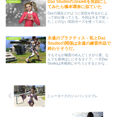
Daz StudioのJosie6を笑顔にし
冒険日記
てみたら橋本環奈に似ていた
Dazの場合どのように笑顔を作るかによ
って顔が違ってくる。今回は今まで使っ
たことのない笑顔ポーズを使ってみた。
そしたらなんと、おこりんぼJosie6の顔
が橋本環奈に似て来た。
永遠のプラクティス – 私とDaz
冒険日記
Studioの関係は永遠の練習作品で
終わりそうだ。
そもそもが極度のめんどくさがり屋。な
んでも後伸ばしにするタイプ。一方Daz
Studioは本格的にやろうとするとかなり
面倒くさい代物。なので適当に組み合わ
せて適当にレンダリングするのが私のや
り方。それ以上だと面倒くさくてDaz
Studio...
ニューヨークのジャパンコスプレ