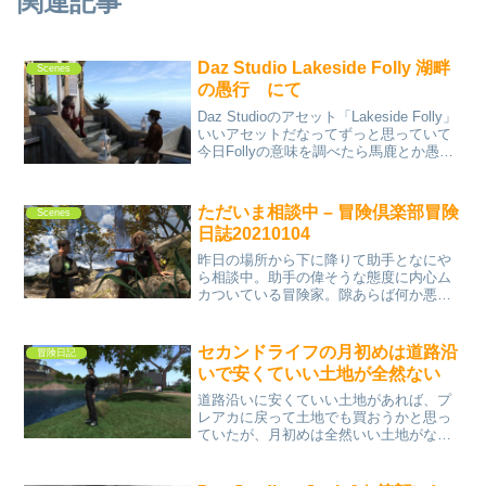
関連記事
Daz Studio Lakeside Folly 湖畔
Scenes
の愚行 にて
Daz Studioのアセット「Lakeside Folly」
いいアセットだなってずっと思っていて
今日Follyの意味を調べたら馬鹿とか愚行
とかだった、、、最大限いい意味で（遊
園地などの）模造建築物だった。Follyの
何か俗語的な使い方があ...
ただいま相談中 – 冒険倶楽部冒険
Scenes
日誌20210104
昨日の場所から下に降りて助手となにや
ら相談中。助手の偉そうな態度に内心ム
カついている冒険家。隙あらば何か悪戯
してやろうか、、、
セカンドライフの月初めは道路沿
冒険日記
いで安くていい土地が全然ない
道路沿いに安くていい土地があれば、プ
レアカに戻って土地でも買おうかと思っ
ていたが、月初めは全然いい土地がな
い。月末になって翌月の土地代削減で売
りに出るまで土地は高止まりだろうか。