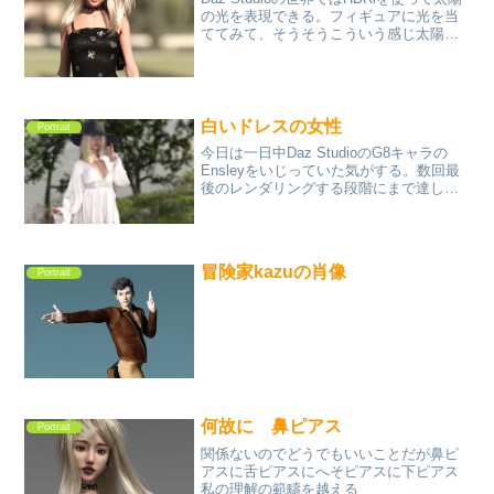
の光を表現できる。フィギュアに光を当
ててみて、そうそうこういう感じ太陽の
光が当たるってこういう感じって。天気
が悪いより天気がいい方がいいに決まっ
ている。なぜそうなのか？太陽の光は明
るいから、...
白いドレスの女性
Portrait
今日は一日中Daz StudioのG8キャラの
Ensleyをいじっていた気がする。数回最
後のレンダリングする段階にまで達して
実際にレンダリングしたのに何か違って
いた。それまでいままでに作ってあった
Ensleyのキャラで挑んだが、ことごとく
気...
冒険家kazuの肖像
Portrait
何故に 鼻ピアス
Portrait
関係ないのでどうでもいいことだが鼻ピ
アスに舌ピアスにへそピアスに下ピアス
私の理解の範疇を越える