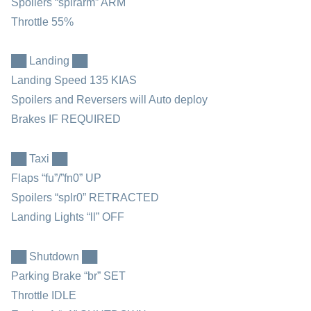
Spoilers “splrarm” ARM
Throttle 55%
██ Landing ██
Landing Speed 135 KIAS
Spoilers and Reversers will Auto deploy
Brakes IF REQUIRED
██ Taxi ██
Flaps “fu”/”fn0” UP
Spoilers “splr0” RETRACTED
Landing Lights “ll” OFF
██ Shutdown ██
Parking Brake “br” SET
Throttle IDLE