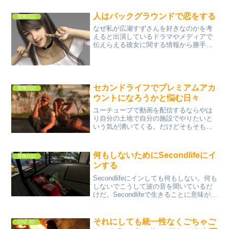
芸人はモテるのか？可愛さと美しさとの
ギャップに惚れてしまう。それが広瀬す
人はバックグラウンドで恋をする
冒険日記
ずさん。人は自分を元気に...
なぜ私が広瀬すずさんを好きなのかを考
えると出演しているドラマやメディアで
伝えらえる彼女に関する情報から勝手に
彼女のバックグランドを自分自身で想像
してきっと彼女の内面はこうに違いない
と考えて好きになっていると思われる。
もし広瀬すずさんのことを...
セカンドライフでプレミアムアカ
冒険日記
ウントになろうかと悩む日々
ユーチューブで動画を配信するならやは
り自分の土地で自分の施設でやりたいと
いう気が湧いてくる。だけどそもそもユ
ーチューブでの私のチャンネルの動画の
再生回数はだいたいが５～６回くらいと
いう悲惨な状況ではある。これって自分
何もしないためにSecondlifeにイ
冒険日記
で見ている回数も入るので...
ンする
Secondlifeにインしても何もしない。何も
しないでこうして波の音を聞いているだ
けだ。Secondlifeで生きることに意味があ
る。
それにしても統一性なくごちゃご
DAZ 3D