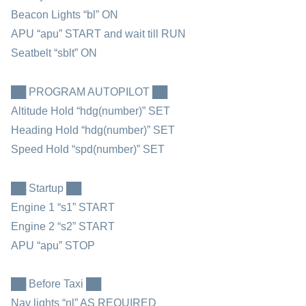
Beacon Lights “bl” ON
APU “apu” START and wait till RUN
Seatbelt “sblt” ON
██ PROGRAM AUTOPILOT ██
Altitude Hold “hdg(number)” SET
Heading Hold “hdg(number)” SET
Speed Hold “spd(number)” SET
██ Startup ██
Engine 1 “s1” START
Engine 2 “s2” START
APU “apu” STOP
██ Before Taxi ██
Nav lights “nl” AS REQUIRED