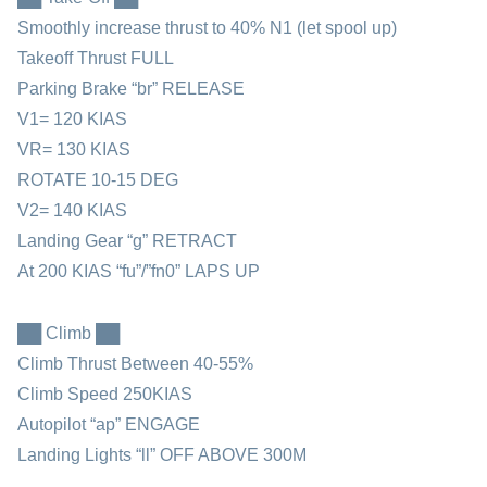
Smoothly increase thrust to 40% N1 (let spool up)
Takeoff Thrust FULL
Parking Brake “br” RELEASE
V1= 120 KIAS
VR= 130 KIAS
ROTATE 10-15 DEG
V2= 140 KIAS
Landing Gear “g” RETRACT
At 200 KIAS “fu”/”fn0” LAPS UP
██ Climb ██
Climb Thrust Between 40-55%
Climb Speed 250KIAS
Autopilot “ap” ENGAGE
Landing Lights “ll” OFF ABOVE 300M