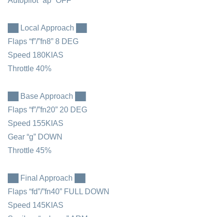
Autopilot “ap” OFF
██ Local Approach ██
Flaps “f”/”fn8” 8 DEG
Speed 180KIAS
Throttle 40%
██ Base Approach ██
Flaps “f”/”fn20” 20 DEG
Speed 155KIAS
Gear “g” DOWN
Throttle 45%
██ Final Approach ██
Flaps “fd”/”fn40” FULL DOWN
Speed 145KIAS