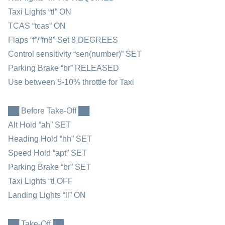
Taxi Lights “tl” ON
TCAS “tcas” ON
Flaps “f”/”fn8” Set 8 DEGREES
Control sensitivity “sen(number)” SET
Parking Brake “br” RELEASED
Use between 5-10% throttle for Taxi
██ Before Take-Off ██
Alt Hold “ah” SET
Heading Hold “hh” SET
Speed Hold “apt” SET
Parking Brake “br” SET
Taxi Lights “tl OFF
Landing Lights “ll” ON
██ Take-Off ██