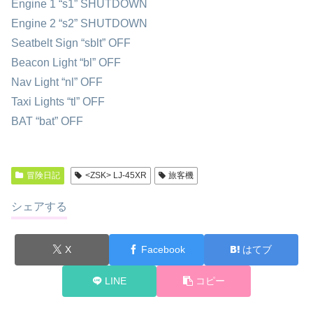
Engine 1 “s1” SHUTDOWN
Engine 2 “s2” SHUTDOWN
Seatbelt Sign “sblt” OFF
Beacon Light “bl” OFF
Nav Light “nl” OFF
Taxi Lights “tl” OFF
BAT “bat” OFF
冒険日記
<ZSK> LJ-45XR
旅客機
シェアする
X
Facebook
はてブ
LINE
コピー