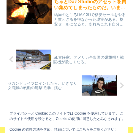
ちゃとDaz Studioのアセットを買
い集めてしまったものだ。いまさ
らだけど自分にとって必要なもの
結局のところDAZ 3Dで格安セールをやる
だけ買えばよかった。
と買わざるを得なかった現実がある。格
安セールになると、あれもこれも自分に
とって必要に思えてくる。さらにこれが
あるとあんなシーンが作れるなと思い込
んでしまう。そんなシーンなんていつに
なっても作ろうとは...
SL冒険家、アメリカ合衆国の爆撃機と戦
闘機が欲しくなる。
セカンドライフにインしたら、いきなり
女海賊の帆船の砲撃で海に沈む
ホーム
過去記事アーカイブ
冒険日記
プライバシーと Cookie: このサイトでは Cookie を使用しています。 こ
のサイトの使用を続けると、Cookie の使用に同意したとみなされます。
Cookie の管理方法を含め、詳細についてはこちらをご覧ください: