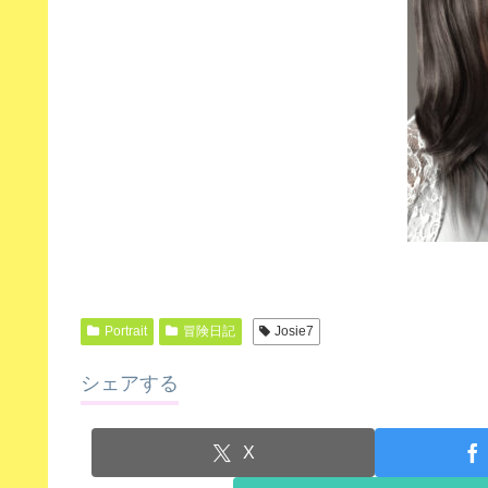
Portrait
冒険日記
Josie7
シェアする
X