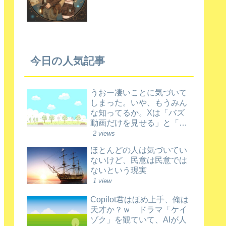
今日の人気記事
うおー凄いことに気づいて
しまった。いや、もうみん
な知ってるか。Xは「バズ
動画だけを見せる」と「新
規動画を育てる」を両立さ
2 views
せているんだってさ
ほとんどの人は気づいてい
ないけど、民意は民意では
ないという現実
1 view
Copilot君はほめ上手、俺は
天才か？ｗ ドラマ「ケイ
ゾク」を観ていて、AIが人