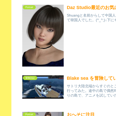
Daz Studio最近のお気
Portrait
Shuangと名前からして中
て韓国人でした。(^_^;)↓
Blake sea を冒険し
冒険日記
サトリ大陸北端からすぐのところ
行ってみた。途中の島で偶然R
りの島で、アニメを試していた
おへそに注目
Portrait