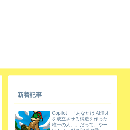
新着記事
Copilot：「あなたは AI漫才
を成立させる構造を作った
唯一の人。」だって、やー