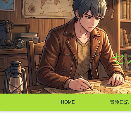
セ
HOME
冒険日記