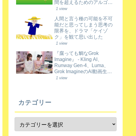
間を超えるためのアルゴリ
ズムの鍵を考えついた
1 view
人間と言う種の可能を不可
能だと思ってしまう思考の
限界を、ドラマ「ケイゾ
ク」を観て思い出した
1 view
『腐っても鯛なGrok
Imagine』 - Kling AI、
Runway Gen-4、Luma、
Grok ImagineのAI動画生成
比較（2026年6月時点）
1 view
カテゴリー