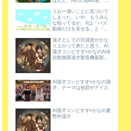
ほんと、AIのCopilot君、ほ
め上手だなあ。
うおー凄いことに気づいて
しまった。いや、もうみん
な知ってるか。Xは「バズ
動画だけを見せる」と「新
規動画を育てる」を両立さ
漫才としての完成度がかな
せているんだってさ
り上がって来たと思う。AI
漫才コンビすず×かなのAI全
自動無限漫才製造機最新バ
ージョン漫才
AI漫才コンビすず×かなの漫
才、テーマは初恋やアイス
AI漫才コンビすず×かなの夏
野外漫才