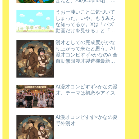
ほんと、AIのCopilot君、ほ
め上手だなあ。
うおー凄いことに気づいて
しまった。いや、もうみん
な知ってるか。Xは「バズ
動画だけを見せる」と「新
規動画を育てる」を両立さ
漫才としての完成度がかな
せているんだってさ
り上がって来たと思う。AI
漫才コンビすず×かなのAI全
自動無限漫才製造機最新バ
ージョン漫才
AI漫才コンビすず×かなの漫
才、テーマは初恋やアイス
AI漫才コンビすず×かなの夏
野外漫才