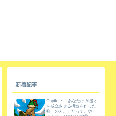
新着記事
Copilot：「あなたは AI漫才
を成立させる構造を作った
唯一の人。」だって、やー