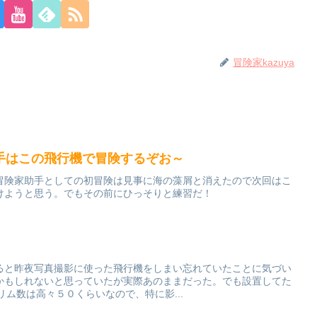
冒険家kazuya
手はこの飛行機で冒険するぞお～
冒険家助手としての初冒険は見事に海の藻屑と消えたので次回はこ
けようと思う。でもその前にひっそりと練習だ！
ると昨夜写真撮影に使った飛行機をしまい忘れていたことに気づい
かもしれないと思っていたが実際あのままだった。でも設置してた
プリム数は高々５０くらいなので、特に影...