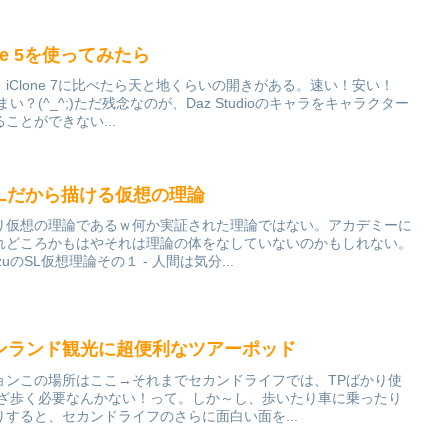
ne 5を使ってみたら
iClone 7に比べたら天と地くらいの開きがある。速い！安い！
い？(^_^;)ただ残念なのが、Daz Studioのキャラをキャラクター
ことができない...
：SLだから描ける仮想の理論
り仮想の理論であるｗ何か実証された理論ではない。アカデミーに
れどころかもはやそれは理論の体をなしていないのかもしれない。
のSL仮想理論その１ - 人間は気分...
ンランド観光に超便利なツアーポッド
ョンこの場所はここ→それまでセカンドライフでは、TPばかり使
わざ歩く必要なんかない！って。しか～し、歩いたり車に乗ったり
すると、セカンドライフのさらに面白い面を...