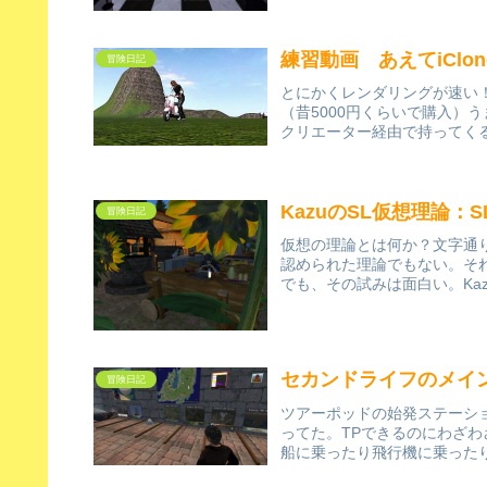
練習動画 あえてiClo
冒険日記
とにかくレンダリングが速い！
（昔5000円くらいで購入）うま
クリエーター経由で持ってくる
KazuのSL仮想理論
冒険日記
仮想の理論とは何か？文字通
認められた理論でもない。そ
でも、その試みは面白い。Kazu
セカンドライフのメイ
冒険日記
ツアーポッドの始発ステーシ
ってた。TPできるのにわざ
船に乗ったり飛行機に乗ったり