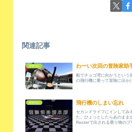
関連記事
わーい次回の冒険家助
冒険日記
船でチョゴ湾に向かうという
の飛行機に乗って冒険に出か
飛行機のしまい忘れ
冒険日記
セカンドライフにインしてみ
た。ひょっとしたらあのまま
Rezzerで出される乗り物の