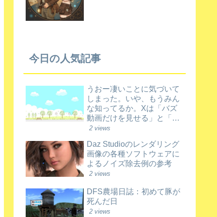
今日の人気記事
うおー凄いことに気づいて
しまった。いや、もうみん
な知ってるか。Xは「バズ
動画だけを見せる」と「新
規動画を育てる」を両立さ
2 views
せているんだってさ
Daz Studioのレンダリング
画像の各種ソフトウェアに
よるノイズ除去例の参考
2 views
DFS農場日誌：初めて豚が
死んだ日
2 views