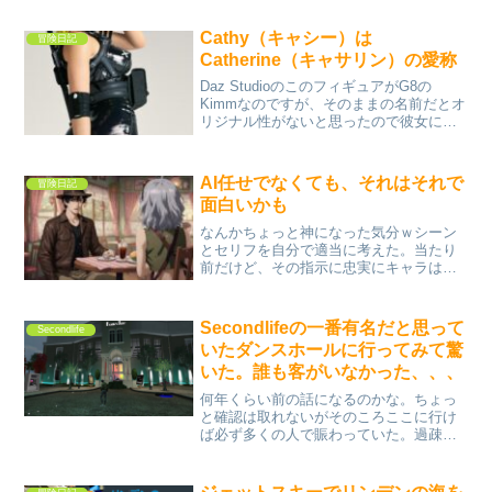
Cathy（キャシー）は
冒険日記
Catherine（キャサリン）の愛称
Daz StudioのこのフィギュアがG8の
Kimmなのですが、そのままの名前だとオ
リジナル性がないと思ったので彼女に何
か名前を付けようと思いました。外国の
方なので外国の名前を付けようと思った
ところ、キャサリンという名前しか思い
AI任せでなくても、それはそれで
冒険日記
浮かばず、そ...
面白いかも
なんかちょっと神になった気分ｗシーン
とセリフを自分で適当に考えた。当たり
前だけど、その指示に忠実にキャラは話
し動く。まるで神だ。（苦笑）
Secondlifeの一番有名だと思って
Secondlife
いたダンスホールに行ってみて驚
いた。誰も客がいなかった、、、
何年くらい前の話になるのかな。ちょっ
と確認は取れないがそのころここに行け
ば必ず多くの人で賑わっていた。過疎と
いう言葉とは無縁の場所だった。いつも
多くのカップルが踊りそして多くの正装
をした男女が周りを取り囲むようにして