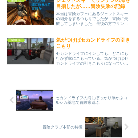
ジェットスキーでリンデンの海を
冒険日記
それを見ていた。Seco...
目指したが……冒険失敗の記録
本当は冒険カフェにあるジェットスキー
の紹介をするつもりでしたが、冒険に失
敗してしまいました。最後の方でリンデ
ンの異空間へ引きずり込まれ、テレポー
トも立ち上がることもできない異常事態
に！冒険には失敗がつきもの。貴重な体
気がつけばセカンドライフの引き
冒険日記
験でした。とほほ……
こもり
セカンドライフにインしても、どこにも
行かず家にこもっている。気がつけばセ
カンドライフの引きこもりになってい
た。たまには冒険に出かけようかな。
セカンドライフの海にぽっかり浮かぶコ
ルシカ基地で冒険家遊ぶ
冒険クラブ本部の特徴