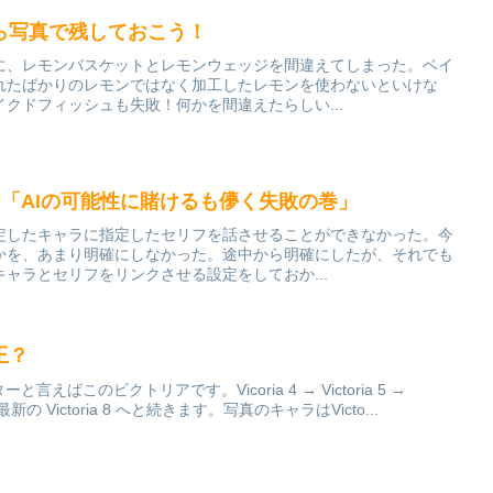
ら写真で残しておこう！
に、レモンバスケットとレモンウェッジを間違えてしまった。ベイ
れたばかりのレモンではなく加工したレモンを使わないといけな
クドフィッシュも失敗！何かを間違えたらしい...
な「AIの可能性に賭けるも儚く失敗の巻」
定したキャラに指定したセリフを話させることができなかった。今
かを、あまり明確にしなかった。途中から明確にしたが、それでも
ャラとセリフをリンクさせる設定をしておか...
王？
ーと言えばこのビクトリアです。Vicoria 4 → Victoria 5 →
7 そして最新の Victoria 8 へと続きます。写真のキャラはVicto...