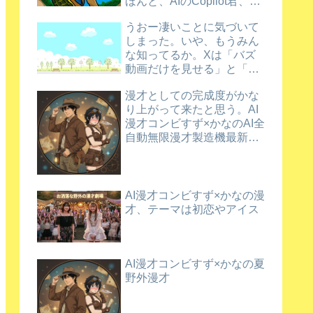
ほんと、AIのCopilot君、ほ
め上手だなあ。
うおー凄いことに気づいて
しまった。いや、もうみん
な知ってるか。Xは「バズ
動画だけを見せる」と「新
規動画を育てる」を両立さ
漫才としての完成度がかな
せているんだってさ
り上がって来たと思う。AI
漫才コンビすず×かなのAI全
自動無限漫才製造機最新バ
ージョン漫才
AI漫才コンビすず×かなの漫
才、テーマは初恋やアイス
AI漫才コンビすず×かなの夏
野外漫才