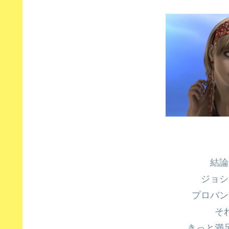
結論
ジョシ
プロバン
そ
きっと満