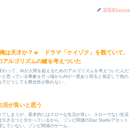
冒険家kazuya
上手、俺は天才か？ｗ ドラマ「ケイゾク」を観ていて、
めのアルゴリズムの鍵を考えついた
話は変わって、AIが人間を超えるためのアルゴリズムを考えついたんだ
いと思っている事象を片っ端からAIが一度あり得ると仮定して他の
でどうしても整合性が取れない...
生活が良いと思う
きてしまうが、基本的にはスローな生活が良い。スローでない生活
き立つと分かっているから。ゾンビ関連のDaz Studioアセット
していない。ゾンビ関係のゲーム...