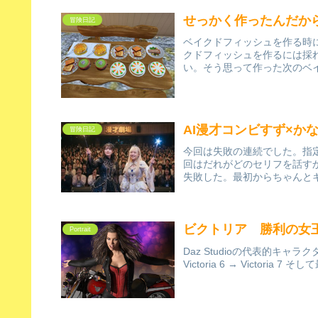
せっかく作ったんだか
冒険日記
ベイクドフィッシュを作る時
クドフィッシュを作るには採
い。そう思って作った次のベイ
AI漫才コンビすず×か
冒険日記
今回は失敗の連続でした。指
回はだれがどのセリフを話す
失敗した。最初からちゃんとキ
ビクトリア 勝利の女
Portrait
Daz Studioの代表的キャラクタ
Victoria 6 → Victoria 