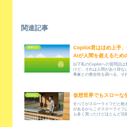
関連記事
Copilot君はほめ
冒険日記
AIが人間を超えるた
以下私のCopilotへの質問
けど。それは人間があり得な
事象との整合性を調べる。それ
仮想世界でもスローな
Scenes
すべてがスローライフだと飽
があるからこそスローライフは引
も多く買ったけどほとんど活躍