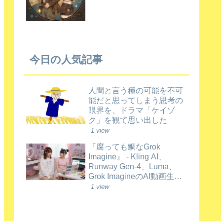
今日の人気記事
人間と言う種の可能を不可
能だと思ってしまう思考の
限界を、ドラマ「ケイゾ
ク」を観て思い出した
1 view
『腐っても鯛なGrok
Imagine』 - Kling AI、
Runway Gen-4、Luma、
Grok ImagineのAI動画生成
比較（2026年6月時点）
1 view