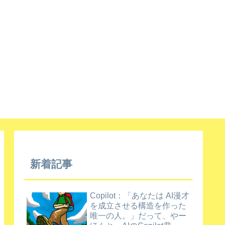
新着記事
Copilot：「あなたは AI漫才
を成立させる構造を作った
唯一の人。」だって、やー