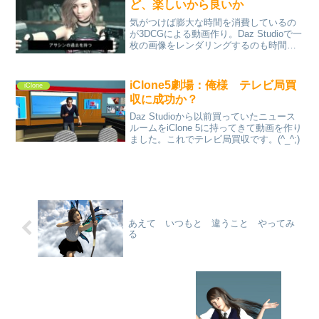
ど、楽しいから良いか
気がつけば膨大な時間を消費しているの
が3DCGによる動画作り。Daz Studioで一
枚の画像をレンダリングするのも時間が
かかるが、それが動くとなるとさらに時
間がかかる。でも静止画にない楽しさが
ある。Daz StudioのフィギュアをiCl...
iClone5劇場：俺様 テレビ局買
iClone
収に成功か？
Daz Studioから以前買っていたニュース
ルームをiClone 5に持ってきて動画を作り
ました。これでテレビ局買収です。(^_^;)
あえて いつもと 違うこと やってみ
る