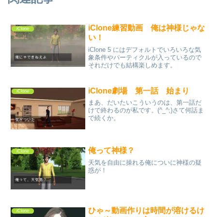
iClone練習動画 俺は神様じゃな
iClone
い！
iClone 5 にはデフォルトでいろいろな気
象条件やパーティクルが入っているので
それだけでも結構楽しめます。
iClone劇場 第一話 始まり
iClone
まあ、だいたいこういうのは、第一話だ
けで終わるのが私です。(^_^;)さて何話ま
で続くか。
俺って神様？
iClone
天気を自由に操れる俺についに神様の疑
惑が！
ひゃ～動画作りは時間が溶けるけ
iClone