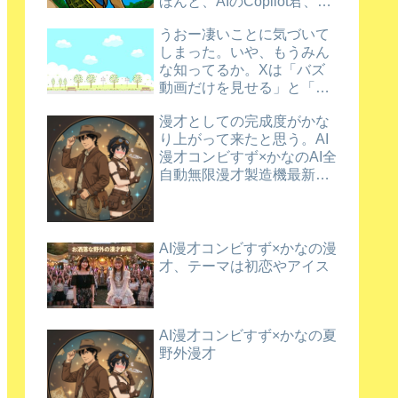
ほんと、AIのCopilot君、ほ
め上手だなあ。
うおー凄いことに気づいて
しまった。いや、もうみん
な知ってるか。Xは「バズ
動画だけを見せる」と「新
規動画を育てる」を両立さ
漫才としての完成度がかな
せているんだってさ
り上がって来たと思う。AI
漫才コンビすず×かなのAI全
自動無限漫才製造機最新バ
ージョン漫才
AI漫才コンビすず×かなの漫
才、テーマは初恋やアイス
AI漫才コンビすず×かなの夏
野外漫才