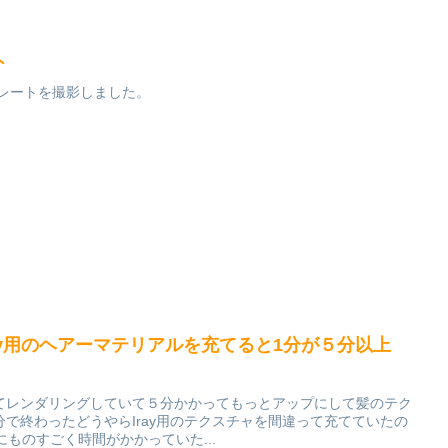
ト
ートレートを撮影しました。
てIray用のヘアーマテリアルを充てると1分が５分以上
てレンダリングしていて５分かかってもっとアップにして髪のテク
で終わったどうやらIray用のテクスチャを間違って充てていたの
グにものすごく時間がかかっていた...