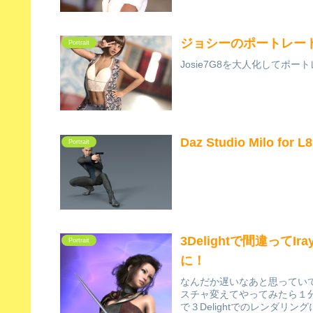
ジョシーのポートレー
Portrait
Josie7G8を大人化してポ
Daz Studio Milo for L8
Portrait
3Delightで間違っ
Portrait
に！
なんだか遅いなあと思ってい
スチャ変えてやってみたら１分
で３Delightでのレンダリン