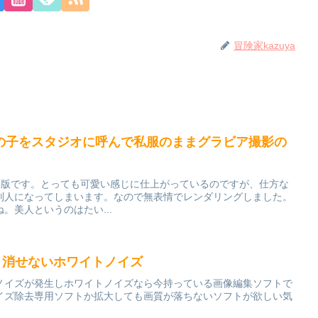
冒険家kazuya
の子をスタジオに呼んで私服のままグラビア撮影の
nami の改造版です。とっても可愛い感じに仕上がっているのですが、仕方な
別人になってしまいます。なので無表情でレンダリングしました。
。美人というのはたい...
ny8 消せないホワイトノイズ
ノイズが発生しホワイトノイズなら今持っている画像編集ソフトで
イズ除去専用ソフトか拡大しても画質が落ちないソフトが欲しい気