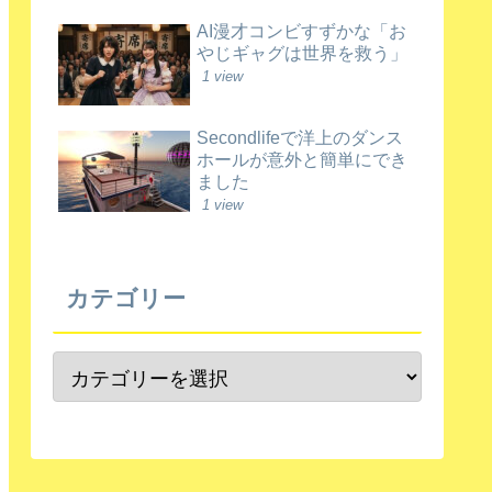
AI漫才コンビすずかな「お
やじギャグは世界を救う」
1 view
Secondlifeで洋上のダンス
ホールが意外と簡単にでき
ました
1 view
カテゴリー