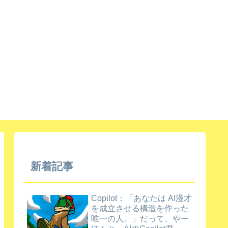
新着記事
Copilot：「あなたは AI漫才
を成立させる構造を作った
唯一の人。」だって、やー