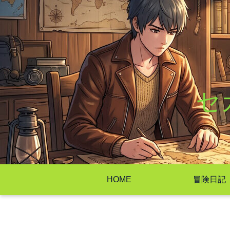
セ
HOME
冒険日記