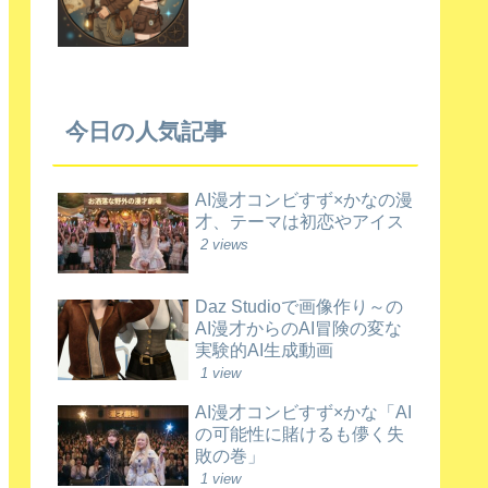
今日の人気記事
AI漫才コンビすず×かなの漫
才、テーマは初恋やアイス
2 views
Daz Studioで画像作り～の
AI漫才からのAI冒険の変な
実験的AI生成動画
1 view
AI漫才コンビすず×かな「AI
の可能性に賭けるも儚く失
敗の巻」
1 view