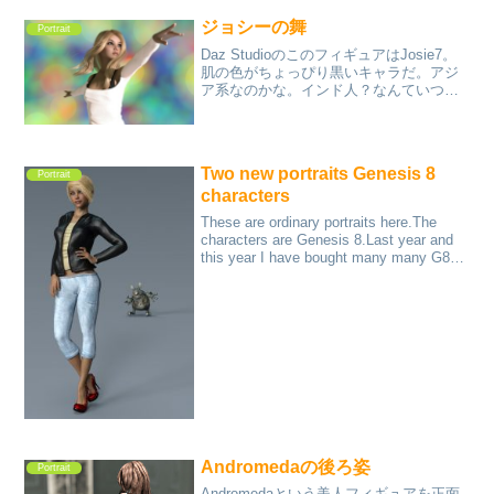
ジョシーの舞
Portrait
Daz StudioのこのフィギュアはJosie7。
肌の色がちょっぴり黒いキャラだ。アジ
ア系なのかな。インド人？なんていつも
考える。ジョシーという名前が欧米では
ない気にさせる。鼻が低いもんね。でも
私のお気に入りキャラのひとつだ。
Two new portraits Genesis 8
Portrait
characters
These are ordinary portraits here.The
characters are Genesis 8.Last year and
this year I have bought many many G8
goods....
Andromedaの後ろ姿
Portrait
Andromedaという美人フィギュアを正面