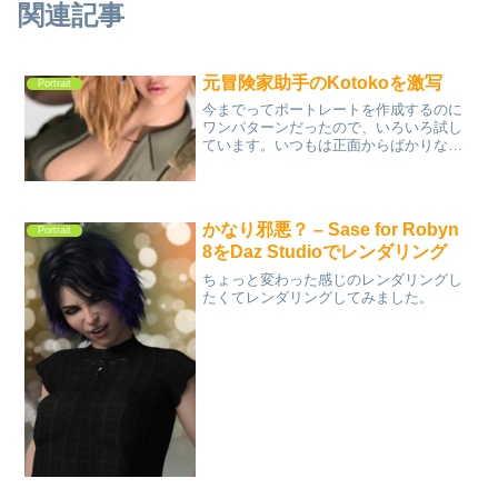
関連記事
元冒険家助手のKotokoを激写
Portrait
今までってポートレートを作成するのに
ワンパターンだったので、いろいろ試し
ています。いつもは正面からばかりなの
で、今回は上から撮影です。表情もつけ
てみました。
かなり邪悪？ – Sase for Robyn
Portrait
8をDaz Studioでレンダリング
ちょっと変わった感じのレンダリングし
たくてレンダリングしてみました。