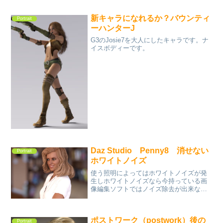
新キャラになれるか？バウンティ
Portrait
ーハンターJ
G3のJosie7を大人にしたキャラです。ナ
イスボディーです。
Daz Studio Penny8 消せない
Portrait
ホワイトノイズ
使う照明によってはホワイトノイズが発
生しホワイトノイズなら今持っている画
像編集ソフトではノイズ除去が出来な
い！ノイズ除去専用ソフトか拡大しても
画質が落ちないソフトが欲しい気がす
る。
ポストワーク（postwork）後の
Portrait