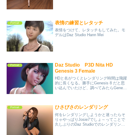
ので途中でレンダリングを止めてみた。
表情の練習とレタッチ
Portrait
表情をつけて、レタッチもしてみた。モ
デルはDaz Studio Hann Mei
Daz Studio P3D Nita HD
Portrait
Genesis 3 Female
HDと名がつくとレンダリング時間は飛躍
的に長くなる。勝手にGenesis 8 だと思
い込んでいたけど、調べてみたらGenesis
3 だった。こういう場合はアイキャッチ
をちゃんとしたものを入れた方が良いの
だろう。Daz Studio上級者に...
ひさびさのレンダリング
Portrait
何をレンダリングしようかと迷ったらそ
りゃやっぱりJosie7でしょ～ってことで
久しぶりのDaz Studioでのレンダリング
でした。