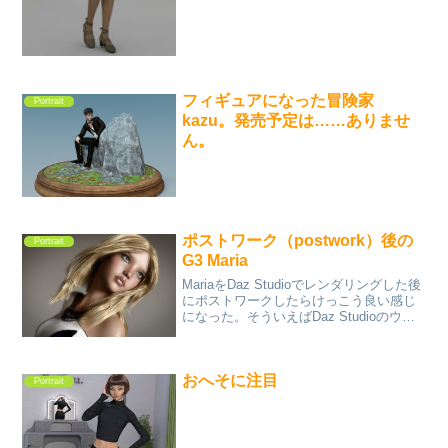
フィギュアになった冒険家
Portrait
kazu。発売予定は……ありませ
ん。
ポストワーク（postwork）後の
Portrait
G3 Maria
MariaをDaz Studioでレンダリングした後
にポストワークしたらけっこう良い感じ
になった。そういえばDaz Studioのウェ
ブにあるギャラリーに投稿されている画
像の高評価はレンダリングしたそのまま
ではなくポストワークがなされている...
おへそに注目
Portrait