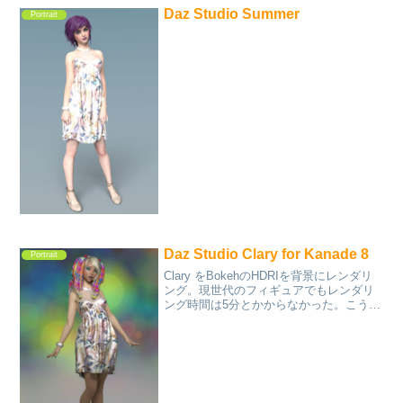
Daz Studio Summer
Portrait
Daz Studio Clary for Kanade 8
Portrait
Clary をBokehのHDRIを背景にレンダリ
ング。現世代のフィギュアでもレンダリ
ング時間は5分とかからなかった。こうい
う構成ならストレスもたまらずかと言っ
て満足感もそれほど失われない。体全体
のレンダリングも案外良いのかも。