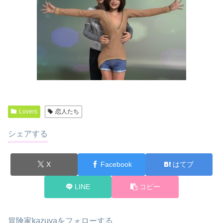
Lovers
恋人たち
シェアする
X
Facebook
はてブ
LINE
コピー
冒険家kazuyaをフォローする