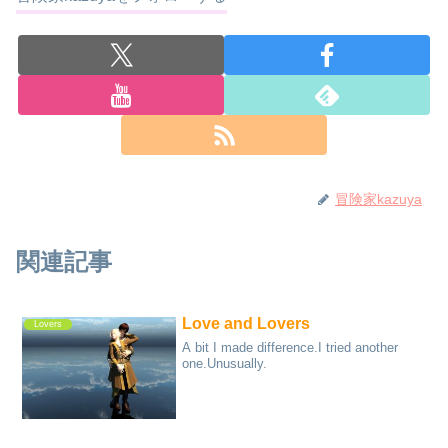
冒険家kazuya
関連記事
Love and Lovers
Lovers
A bit I made difference.I tried another
one.Unusually.