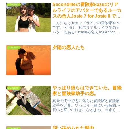
Secondlifeの冒険家kazuのリア
Lovers
ルライフのアバターであるルーカ
スの恋人Josie 7 for Josie 8 で
す。
こんにちはセカンドライフの冒険家kazu
です。今回は、私のリアルライフでのア
バターであるLucas8の恋人Josie7 for
Josie8を紹介します。彼女はG8対応であ
りながら外見はG3であるJosie7です。つ
まりJosie8なのに外...
夕陽の恋人たち
Lovers
やっぱり彼らはできていた。冒険
Lovers
家と冒険家助手の恋。
真昼の街中で恋に落ちた冒険家と冒険家
助手を発見。やっぱり一緒にいる時間が
長いと互いに好きになるよね。末永くお
幸せにね。
問い詰められた理由
Lovers