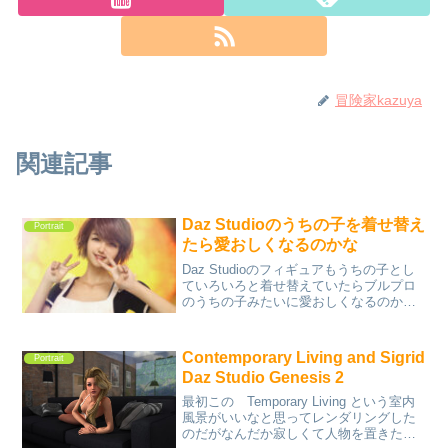
冒険家kazuya
関連記事
Daz Studioのうちの子を着せ替え
Portrait
たら愛おしくなるのかな
Daz Studioのフィギュアもうちの子とし
ていろいろと着せ替えていたらブルプロ
のうちの子みたいに愛おしくなるのか
な。まずいまのDaz Studioのうちの子に
はバックグラウンドがない。顔は可愛い
けどどういう子なのかとか今までどうい
Contemporary Living and Sigrid
Portrait
う生き...
Daz Studio Genesis 2
最初この Temporary Living という室内
風景がいいなと思ってレンダリングした
のだがなんだか寂しくて人物を置きたく