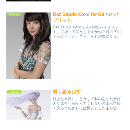
なってでも人物を置いたらめいんは人物
なので背景をぼかしたくなって気がつけ
ばインテリアがポートレートになってい
Daz Studio Xoxo for G8 のハイ
た
Portrait
ブリット
Daz Studio Xoxo とAiko8のハイブリッ
ト。涙袋って言うんですかね？目の下の
ぷっくらしたところ。それが気になりま
す。無くてもいいような気がします。も
っともっと綺麗で可愛くできないかな。
軽く怒る少女
Portrait
好きな女性に、どうして私のあなたが好
きな気持ち分かってくれないのよって軽
く怒るまなざしには男としてたまらない
ものがある。そんなイメージで創ってみ
た。キャラクターは最近お気に入りの
Kanade 8だ。