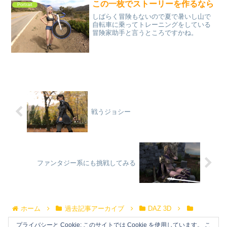
この一枚でストーリーを作るなら
Portrait
しばらく冒険もないので夏で暑いし山で
自転車に乗ってトレーニングをしている
冒険家助手と言うところですかね。
戦うジョシー
ファンタジー系にも挑戦してみる
ホーム
過去記事アーカイブ
DAZ 3D
Portrait
プライバシーと Cookie: このサイトでは Cookie を使用しています。 こ